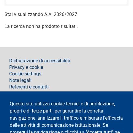
Stai visualizzando A.A. 2026/2027
La ricerca non ha prodotto risultati.
footer
Dichiarazione di accessibilità
Privacy e cookie
Cookie settings
Note legali
Referenti e contatti
Segui La Statale su
Questo sito utilizza cookie tecnici e di profilazione,
propri e di terze parti, per garantire la corretta
navigazione, analizzare il traffico e misurare l'efficacia
delle attività di comunicazione istituzionale. Se
prosegui la navigazione o clicchi su "Accetta tutti" ne