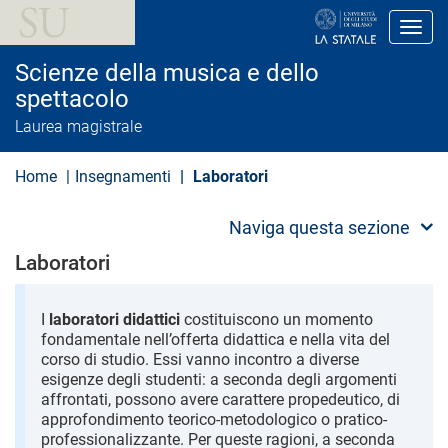
S
a
Toggl
l
t
Scienze della musica e dello
a
a
spettacolo
l
Laurea magistrale
c
o
n
Home
Insegnamenti
Laboratori
t
e
n
Naviga questa sezione
u
t
Laboratori
o
p
r
i
I
laboratori didattici
costituiscono un momento
n
fondamentale nell’offerta didattica e nella vita del
c
corso di studio. Essi vanno incontro a diverse
i
esigenze degli studenti: a seconda degli argomenti
p
a
affrontati, possono avere carattere propedeutico, di
l
approfondimento teorico-metodologico o pratico-
e
professionalizzante. Per queste ragioni, a seconda